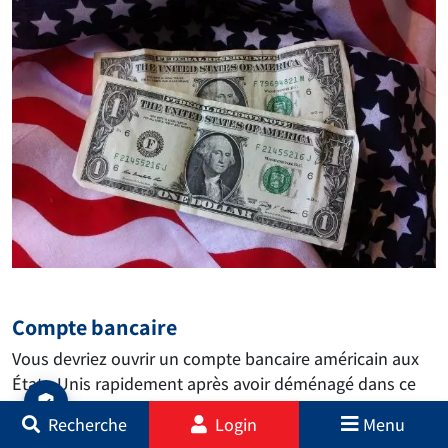
Compte bancaire
Vous devriez ouvrir un compte bancaire américain aux
États-Unis rapidement après avoir déménagé dans ce
pays. Le secteur bancaire américain est immense et
Recherche
Login
Menu
comprend plus de 5 000 institutions financières